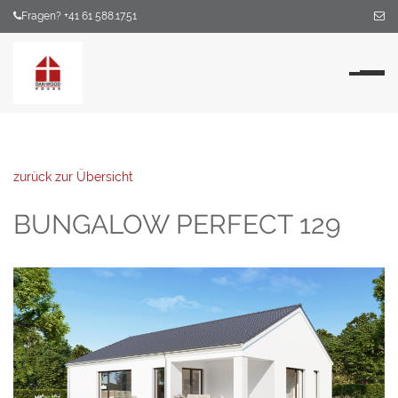
Fragen? +41 61 588.17.51
Na
zurück zur Übersicht
BUNGALOW PERFECT 129