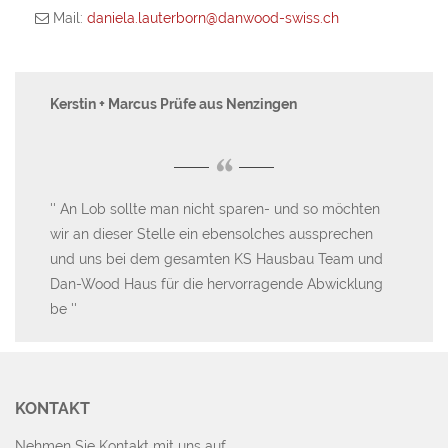
+41 61 588 17 51
Mail:
daniela.lauterborn@danwood-swiss.ch
Kerstin + Marcus Prüfe aus Nenzingen
Fa
“
u
An Lob sollte man nicht sparen- und so möchten
W
wir an dieser Stelle ein ebensolches aussprechen
Un
s
und uns bei dem gesamten KS Hausbau Team und
sin
Dan-Wood Haus für die hervorragende Abwicklung
su
be
KONTAKT