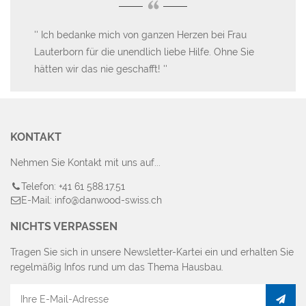
“
Ich bedanke mich von ganzen Herzen bei Frau
W
Die
Lauterborn für die unendlich liebe Hilfe. Ohne Sie
hat
en
hätten wir das nie geschafft!
Be
wu
wu
KONTAKT
Nehmen Sie Kontakt mit uns auf...
Telefon: +41 61 588.17.51
E-Mail: info@danwood-swiss.ch
NICHTS VERPASSEN
Tragen Sie sich in unsere Newsletter-Kartei ein und erhalten Sie
regelmäßig Infos rund um das Thema Hausbau.
E-