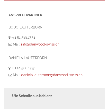
ANSPRECHPARTNER
BODO LAUTERBORN
+41 61 588.17.51
Mail:
info@danwood-swiss.ch
DANIELA LAUTERBORN
+41 61 588 17 51
Mail:
daniela.lauterborn@danwood-swiss.ch
Ute Schmitz aus Koblenz
Ge