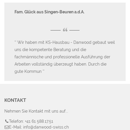
Fam. Glück aus Singen-Beuren a.d.A.
Fa
“
-
Wir haben mit KS-Hausbau - Danwood gebaut weil
W
uns die kompetente Beratung und die
Un
fachmännische und professionelle Ausführung der
sin
Arbeiten vollständig überzeugt haben. Durch die
su
gute Kommun
KONTAKT
Nehmen Sie Kontakt mit uns auf...
Telefon: +41 61 588.17.51
E-Mail: info@danwood-swiss.ch