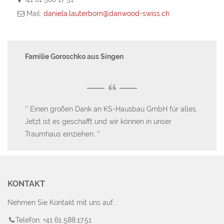
Mail:
daniela.lauterborn@danwood-swiss.ch
Familie Goroschko aus Singen
an
“
Einen großen Dank an KS-Hausbau GmbH für alles.
D
er
Jetzt ist es geschafft und wir können in unser
ei
Traumhaus einziehen.
KONTAKT
Nehmen Sie Kontakt mit uns auf...
Telefon: +41 61 588.17.51