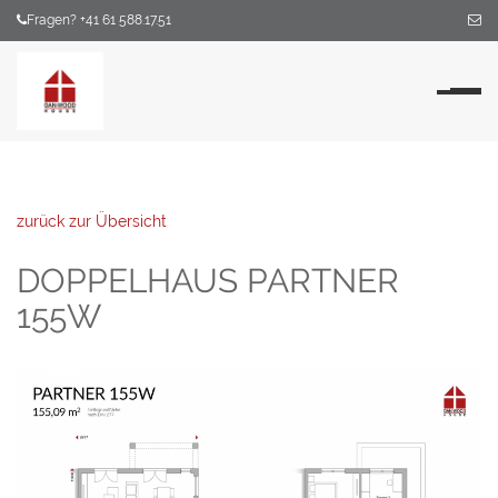
Fragen? +41 61 588.17.51
Na
zurück zur Übersicht
DOPPELHAUS PARTNER
155W