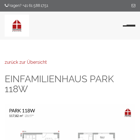
Fragen? +41 61 588.17.51
Na
zurück zur Übersicht
EINFAMILIENHAUS PARK
118W