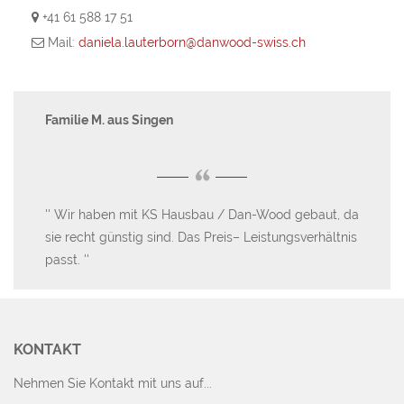
+41 61 588 17 51
Mail:
daniela.lauterborn@danwood-swiss.ch
Familie M. aus Singen
Her
“
Wir haben mit KS Hausbau / Dan-Wood gebaut, da
D
-
sie recht günstig sind. Das Preis– Leistungsverhältnis
ge
passt.
un
Wo
KONTAKT
Nehmen Sie Kontakt mit uns auf...