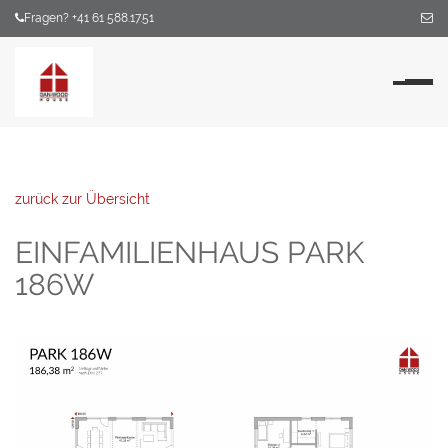
Fragen? +41 61 588.17.51
Na
zurück zur Übersicht
EINFAMILIENHAUS PARK
186W