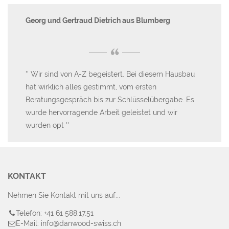
Georg und Gertraud Dietrich aus Blumberg
Ma
“
Wir sind von A-Z begeistert. Bei diesem Hausbau
B
hat wirklich alles gestimmt, vom ersten
Te
Beratungsgespräch bis zur Schlüsselübergabe. Es
An
wurde hervorragende Arbeit geleistet und wir
sc
wurden opt
an
KONTAKT
Nehmen Sie Kontakt mit uns auf...
Telefon: +41 61 588.17.51
E-Mail: info@danwood-swiss.ch