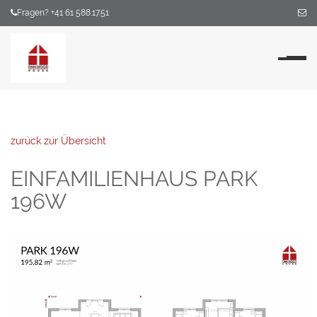
Fragen? +41 61 588.17.51
Na
zurück zur Übersicht
EINFAMILIENHAUS PARK
196W