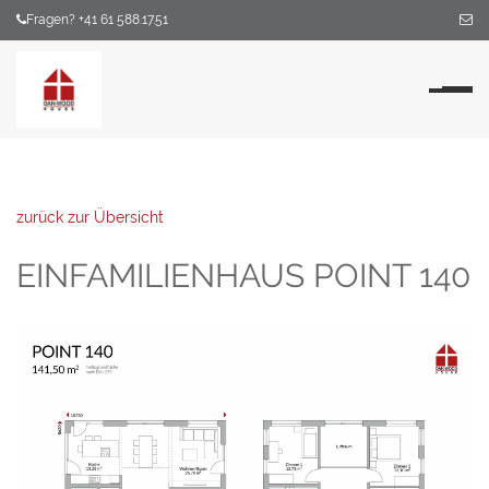
Fragen? +41 61 588.17.51
Na
zurück zur Übersicht
EINFAMILIENHAUS POINT 140