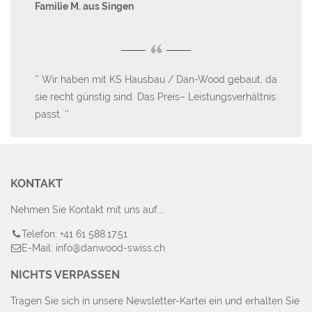
Familie M. aus Singen
Ani
“
Wir haben mit KS Hausbau / Dan-Wood gebaut, da
W
ht
sie recht günstig sind. Das Preis– Leistungsverhältnis
Ab
passt.
Hä
Lob
KONTAKT
Nehmen Sie Kontakt mit uns auf...
Telefon: +41 61 588.17.51
E-Mail: info@danwood-swiss.ch
NICHTS VERPASSEN