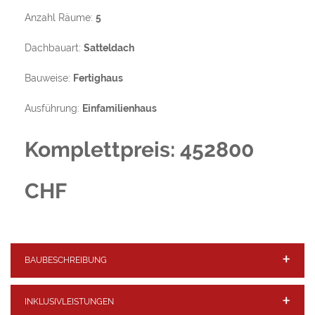
Netto Grundfläche (DIN 277):
155,94 m²
Anzahl Räume:
5
Dachbauart:
Satteldach
Bauweise:
Fertighaus
Ausführung:
Einfamilienhaus
Komplettpreis: 452800
CHF
BAUBESCHREIBUNG