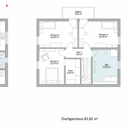
P. und J. Kraft 
Danke für die 
Kundenbetreuun
würden KS-Hau
und jederzeit
Weiterempfehl
ersten bis zum 
lief alles Probl