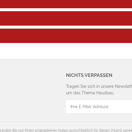
NICHTS VERPASSEN
Tragen Sie sich in unsere Newslett
um das Thema Hausbau.
E-
Mail
Adresse
erden die von Ihnen angegebenen Daten ausschließlich für diesen Zweck verw