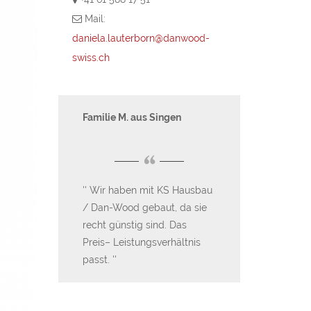
Mail:
daniela.lauterborn@danwood-
swiss.ch
aus Geisingen
Familie M. aus Singen
Kerstin + Marcus
Nenzingen
“
“
tolle
Wir haben mit KS Hausbau
g. Wir
/ Dan-Wood gebaut, da sie
An Lob sollte 
sbau immer
recht günstig sind. Das
sparen- und so 
Preis– Leistungsverhältnis
an dieser Stelle 
en. Vom
passt.
ebensolches au
letzten Tag
und uns bei de
emlos. So
KS Hausbau Te