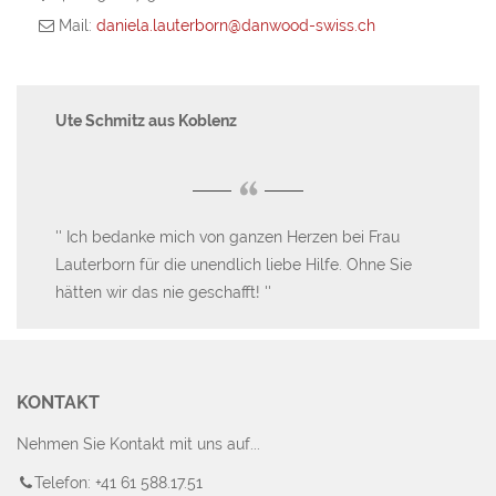
Mail:
daniela.lauterborn@danwood-swiss.ch
Ute Schmitz aus Koblenz
Al
“
Ich bedanke mich von ganzen Herzen bei Frau
W
Lauterborn für die unendlich liebe Hilfe. Ohne Sie
Ha
hätten wir das nie geschafft!
en
Da
au
KONTAKT
Nehmen Sie Kontakt mit uns auf...
Telefon: +41 61 588.17.51