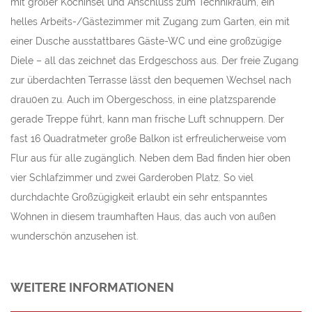
mit großer Kochinsel und Anschluss zum Technikraum, ein
helles Arbeits-/Gästezimmer mit Zugang zum Garten, ein mit
einer Dusche ausstattbares Gäste-WC und eine großzügige
Diele – all das zeichnet das Erdgeschoss aus. Der freie Zugang
zur überdachten Terrasse lässt den bequemen Wechsel nach
drau0en zu. Auch im Obergeschoss, in eine platzsparende
gerade Treppe führt, kann man frische Luft schnuppern. Der
fast 16 Quadratmeter große Balkon ist erfreulicherweise vom
Flur aus für alle zugänglich. Neben dem Bad finden hier oben
vier Schlafzimmer und zwei Garderoben Platz. So viel
durchdachte Großzügigkeit erlaubt ein sehr entspanntes
Wohnen in diesem traumhaften Haus, das auch von außen
wunderschön anzusehen ist.
WEITERE INFORMATIONEN