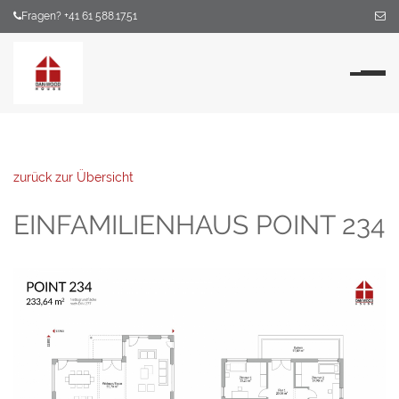
Fragen? +41 61 588.17.51
Na
zurück zur Übersicht
EINFAMILIENHAUS POINT 234