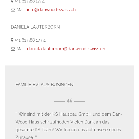
+41 61 588.17.51
Mail:
info@danwood-swiss.ch
DANIELA LAUTERBORN
+41 61 588 17 51
Mail:
daniela.lauterborn@danwood-swiss.ch
FAMILIE EVI AUS BÜSINGEN
DA
“
Wir sind mit der KS Hausbau GmbH und dem Dan-
W
ir
Wood Haus sehr zufrieden Vielen Dank an das
Wo
und
gesamte KS Team! Wir freuen uns auf unsere neues
Ba
Zuhause.
Lei