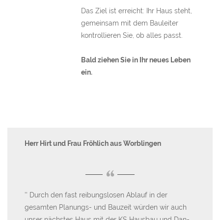
Das Ziel ist erreicht: Ihr Haus steht,
gemeinsam mit dem Bauleiter
kontrollieren Sie, ob alles passt.
Bald ziehen Sie in Ihr neues Leben
ein.
Herr Hirt und Frau Fröhlich aus Worblingen
Fa
“
r
Durch den fast reibungslosen Ablauf in der
W
gesamten Planungs- und Bauzeit würden wir auch
Wo
unser nächstes Haus mit der KS Hausbau und Dan-
ge